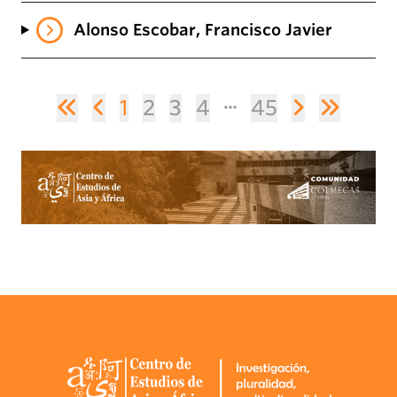
Alonso Escobar, Francisco Javier
1
2
3
4
45