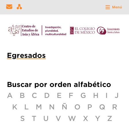
Menú
Egresados
Buscar por orden alfabético
A
B
C
D
E
F
G
H
I
J
K
L
M
N
Ñ
O
P
Q
R
S
T
U
V
W
X
Y
Z