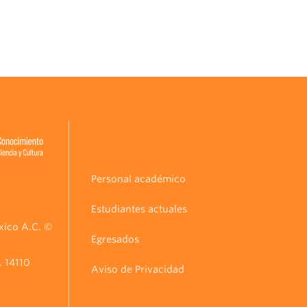
Personal académico
Estudiantes actuales
xico A.C. ©
Egresados
. 14110
Aviso de Privacidad