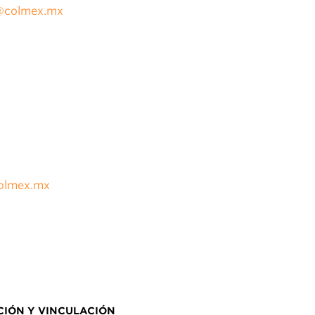
@colmex.mx
olmex.mx
IÓN Y VINCULACIÓN