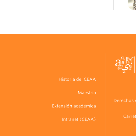
Historia del CEAA
Maestría
Derechos r
Extensión académica
Carret
Intranet (CEAA)