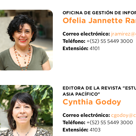
OFICINA DE GESTIÓN DE INFO
Ofelia Jannette R
Correo electrónico:
jramirez@
Teléfono:
+(52) 55 5449 3000
Extensión:
4101
EDITORA DE LA REVISTA "EST
ASIA PACÍFICO"
Cynthia Godoy
Correo electrónico:
cgodoy@c
Teléfono:
+(52) 55 5449 3000
Extensión:
4103