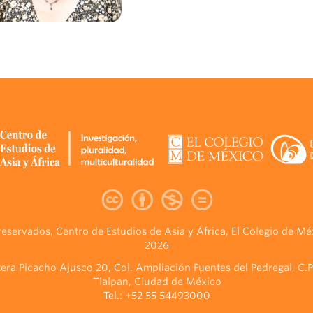
eservados, Centro de Estudios de Asia y África, El Colegio de Mé
2026
era Picacho Ajusco 20, Col. Ampliación Fuentes del Pedregal, C.P
Tlalpan, Ciudad de México
Tel.: +52 55 54493000