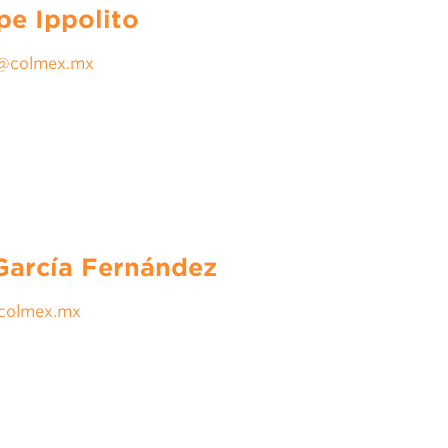
pe Ippolito
@colmex.mx
García Fernández
colmex.mx